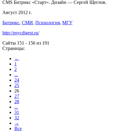
CMS Битрикс «Старт». Дизайн — Сергей Щеглов.
Август 2012 г.
Битрикс
,
СМИ
,
Психология
,
МГУ
http://psycdigest.ru/
Сайты 151 - 156 из 191
Страницы:
←
1
2
...
24
25
26
27
28
...
31
32
→
Все