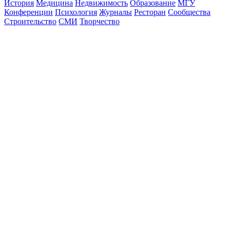
История
Медицина
Недвижимость
Образование
МГУ
Конференции
Психология
Журналы
Ресторан
Сообщества
Строительство
СМИ
Творчество