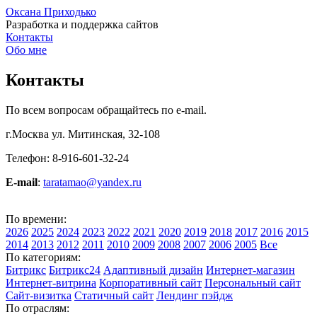
Оксана Приходько
Разработка и поддержка сайтов
Контакты
Обо мне
Контакты
По всем вопросам обращайтесь по e-mail.
г.Москва ул. Митинская, 32-108
Телефон: 8-916-601-32-24
E-mail
:
taratamao@yandex.ru
По времени:
2026
2025
2024
2023
2022
2021
2020
2019
2018
2017
2016
2015
2014
2013
2012
2011
2010
2009
2008
2007
2006
2005
Все
По категориям:
Битрикс
Битрикс24
Адаптивный дизайн
Интернет-магазин
Интернет-витрина
Корпоративный сайт
Персональный сайт
Сайт-визитка
Статичный сайт
Лендинг пэйдж
По отраслям: