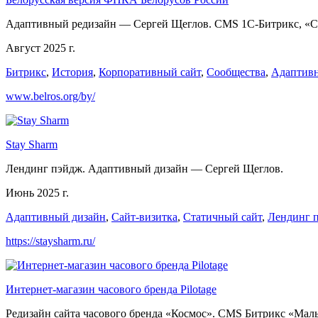
Адаптивный редизайн — Сергей Щеглов. CMS 1С-Битрикс, «С
Август 2025 г.
Битрикс
,
История
,
Корпоративный сайт
,
Сообщества
,
Адаптив
www.belros.org/by/
Stay Sharm
Лендинг пэйдж. Адаптивный дизайн — Сергей Щеглов.
Июнь 2025 г.
Адаптивный дизайн
,
Сайт-визитка
,
Статичный сайт
,
Лендинг 
https://staysharm.ru/
Интернет-магазин часового бренда Pilotage
Редизайн сайта часового бренда «Космос». CMS Битрикс «Мал