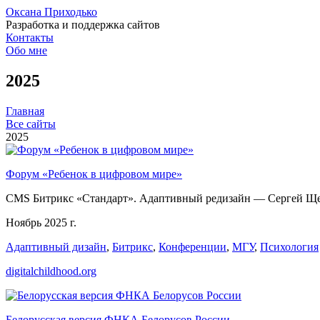
Оксана Приходько
Разработка и поддержка сайтов
Контакты
Обо мне
2025
Главная
Все сайты
2025
Форум «Ребенок в цифровом мире»
CMS Битрикс «Стандарт». Адаптивный редизайн — Сергей Ще
Ноябрь 2025 г.
Адаптивный дизайн
,
Битрикс
,
Конференции
,
МГУ
,
Психология
digitalchildhood.org
Белорусская версия ФНКА Белорусов России