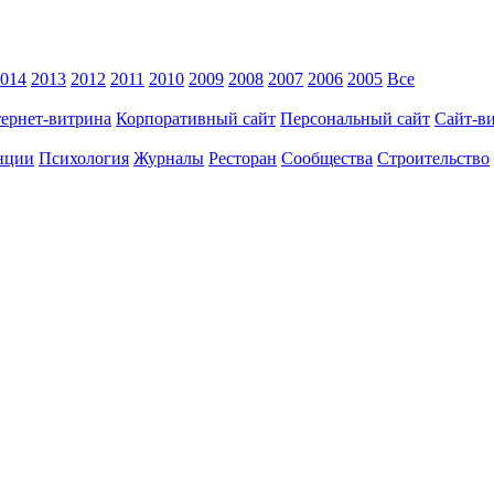
014
2013
2012
2011
2010
2009
2008
2007
2006
2005
Все
ернет-витрина
Корпоративный сайт
Персональный сайт
Сайт-в
нции
Психология
Журналы
Ресторан
Сообщества
Строительство