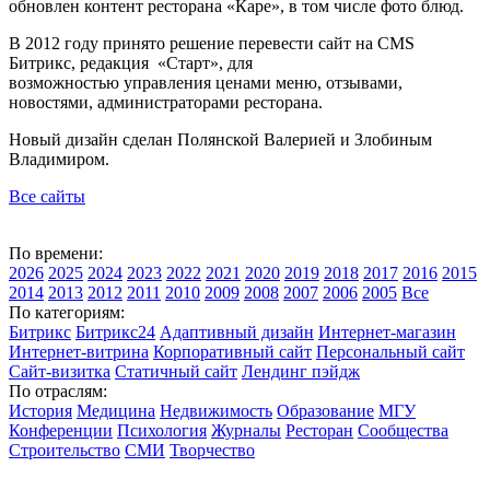
обновлен контент ресторана «Каре», в том числе фото блюд.
В 2012 году принято решение перевести сайт на CMS
Битрикс, редакция «Старт», для
возможностью управления ценами меню, отзывами,
новостями, администраторами ресторана.
Новый дизайн сделан Полянской Валерией и Злобиным
Владимиром.
Все сайты
По времени:
2026
2025
2024
2023
2022
2021
2020
2019
2018
2017
2016
2015
2014
2013
2012
2011
2010
2009
2008
2007
2006
2005
Все
По категориям:
Битрикс
Битрикс24
Адаптивный дизайн
Интернет-магазин
Интернет-витрина
Корпоративный сайт
Персональный сайт
Сайт-визитка
Статичный сайт
Лендинг пэйдж
По отраслям:
История
Медицина
Недвижимость
Образование
МГУ
Конференции
Психология
Журналы
Ресторан
Сообщества
Строительство
СМИ
Творчество