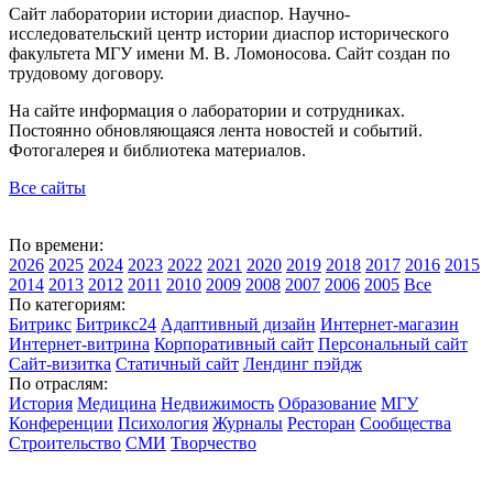
Сайт лаборатории истории диаспор. Научно-
исследовательский центр истории диаспор исторического
факультета МГУ имени М. В. Ломоносова. Сайт создан по
трудовому договору.
На сайте информация о лаборатории и сотрудниках.
Постоянно обновляющаяся лента новостей и событий.
Фотогалерея и библиотека материалов.
Все сайты
По времени:
2026
2025
2024
2023
2022
2021
2020
2019
2018
2017
2016
2015
2014
2013
2012
2011
2010
2009
2008
2007
2006
2005
Все
По категориям:
Битрикс
Битрикс24
Адаптивный дизайн
Интернет-магазин
Интернет-витрина
Корпоративный сайт
Персональный сайт
Сайт-визитка
Статичный сайт
Лендинг пэйдж
По отраслям:
История
Медицина
Недвижимость
Образование
МГУ
Конференции
Психология
Журналы
Ресторан
Сообщества
Строительство
СМИ
Творчество