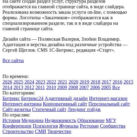
На сайте создан раздел услуг, структура разделов
отображается на главной странице сайта, в виде слайдера.
Реализована возможность заказа услуги on-line, с помощью
формы. Логотипы «Заказчиков» отображаются как в
специализированном разделе, так и в виде слайдера на
главной странице сайта.
Дизайн сайта — Полянская Валерия, Злобин Владимир.
Адаптация и верстка дизайна под различные устройства —
Сергей Щеглов. CMS 1С-Битрикс, редакция «Старт».
Все сайты
По времени:
2026
2025
2024
2023
2022
2021
2020
2019
2018
2017
2016
2015
2014
2013
2012
2011
2010
2009
2008
2007
2006
2005
Все
По категориям:
Битрикс
Битрикс24
Адаптивный дизайн
Интернет-магазин
Интернет-витрина
Корпоративный сайт
Персональный сайт
Сайт-визитка
Статичный сайт
Лендинг пэйдж
По отраслям:
История
Медицина
Недвижимость
Образование
МГУ
Конференции
Психология
Журналы
Ресторан
Сообщества
Строительство
СМИ
Творчество