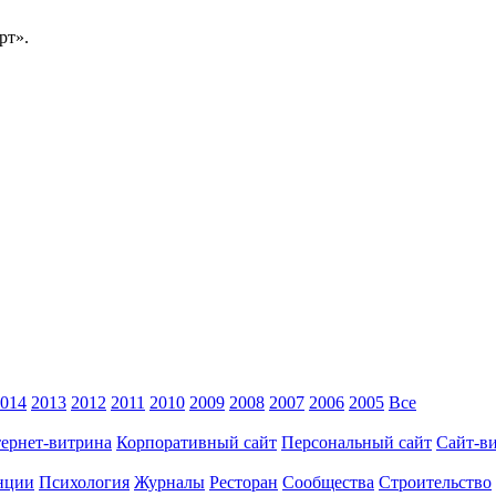
рт».
014
2013
2012
2011
2010
2009
2008
2007
2006
2005
Все
ернет-витрина
Корпоративный сайт
Персональный сайт
Сайт-в
нции
Психология
Журналы
Ресторан
Сообщества
Строительство