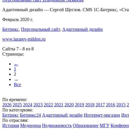
Адаптивный дизайн — Сергей Щеглов. CMS 1С-Битрикс, «Ста
Февраль 2020 г.
Битрикс
,
Персональный сайт
,
Адаптивный дизайн
www.lazarev-mildon.ru
Сайты 7 - 8 из 8
Страницы:
←
1
2
→
Все
По времени:
2026
2025
2024
2023
2022
2021
2020
2019
2018
2017
2016
2015
2
По категориям:
Битрикс
Битрикс24
Адаптивный дизайн
Интернет-магазин
Инт
По отраслям:
История
Медицина
Недвижимость
Образование
МГУ
Конфере